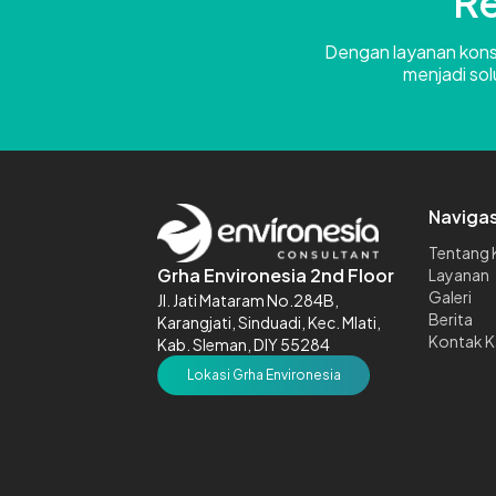
Re
Dengan layanan konsul
menjadi sol
Navigas
Tentang 
Grha Environesia 2nd Floor
Layanan
Galeri
Jl. Jati Mataram No.284B,
Berita
Karangjati, Sinduadi, Kec. Mlati,
Kontak K
Kab. Sleman, DIY 55284
Lokasi Grha Environesia