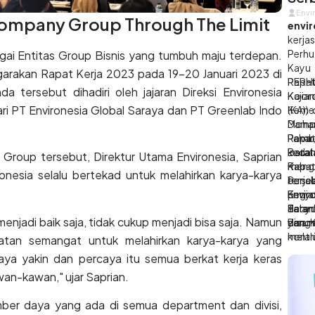
Env
Envi
Company Group Through The Limit
envi
kerja
Perhu
ai Entitas Group Bisnis yang tumbuh maju terdepan.
Kayu
rakan Rapat Kerja 2023 pada 19-20 Januari 2023 di
PERH
Rapat
da tersebut dihadiri oleh jajaran Direksi Environesia
Koord
Kajia
i PT Environesia Global Saraya dan PT Greenlab Indo
(KA))
Kemen
Damp
Moham
Pemba
Pakar
Rapat
Bara
Insta
keda
roup tersebut, Direktur Utama Environesia, Saprian
Rapa
Kab. 
menga
nesia selalu bertekad untuk melahirkan karya-karya
Penc
ters
berja
Kegia
penyu
Envir
Envi
Tata 
dalam
Sara
Penyu
menjadi baik saja, tidak cukup menjadi bisa saja. Namun
dan K
yang 
disam
Perum
melal
kontr
ekuatan semangat untuk melahirkan karya-karya yang
ini, 
aya yakin dan percaya itu semua berkat kerja keras
yang 
awan-kawan," ujar Saprian.
pemb
(admi
er daya yang ada di semua department dan divisi,