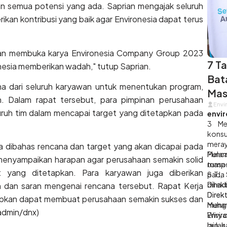
an semua potensi yang ada. Saprian mengajak seluruh
kan kontribusi yang baik agar Environesia dapat terus
walan membuka karya Environesia Company Group 2023
7 T
ronesia memberikan wadah," tutup Saprian.
Bat
na dari seluruh karyawan untuk menentukan program,
Mas
n. Dalam rapat tersebut, para pimpinan perusahaan
Envi
luruh tim dalam mencapai target yang ditetapkan pada
envir
3 Me
konsu
meray
uga dibahas rencana dan target yang akan dicapai pada
Melam
Punc
menyampaikan harapan agar perusahaan semakin solid
masa 
tumpe
 yang ditetapkan. Para karyawan juga diberikan
pada 
S.T.,
dihadi
Direk
dan saran mengenai rencana tersebut. Rapat Kerja
Direk
Dire
apkan dapat membuat perusahaan semakin sukses dan
Muham
meng
admin/dnx)
Wirya
Enviro
bulan
lain 