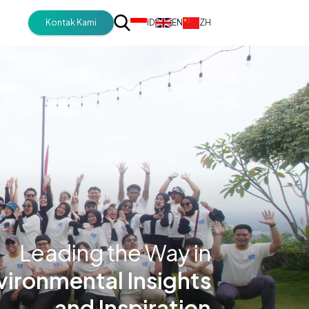
Kontak Kami
ID
EN
ZH
Leading the Way in
vironmental Insights
and Inspiration