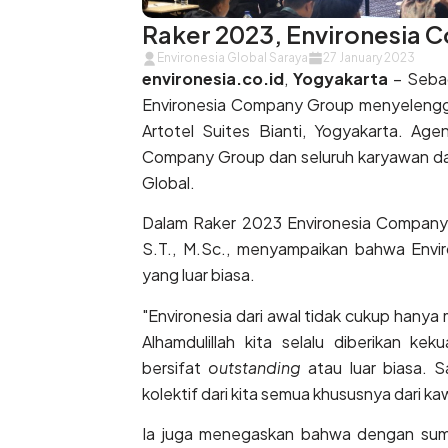
Raker 2023, Environesia 
Environesia Global Saraya
27 January 2023
environesia.co.id
,
Yogyakarta
– Sebag
Environesia Company Group menyelengga
Artotel Suites Bianti, Yogyakarta. Agen
Company Group dan seluruh karyawan dar
Global.
Dalam Raker 2023 Environesia Company G
S.T., M.Sc., menyampaikan bahwa Enviro
yang luar biasa.
"Environesia dari awal tidak cukup hanya 
Alhamdulillah kita selalu diberikan k
bersifat
outstanding
atau luar biasa. S
kolektif dari kita semua khususnya dari k
Ia juga menegaskan bahwa dengan sumb