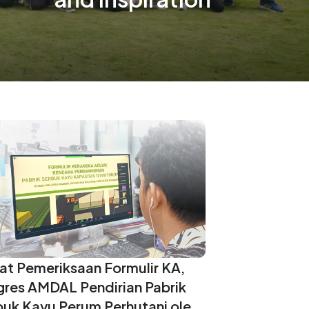
at Pemeriksaan Formulir KA,
gres AMDAL Pendirian Pabrik
buk Kayu Perum Perhutani oleh