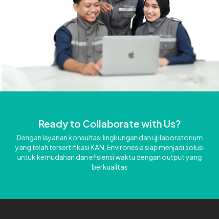
Ready to Collaborate with Us?
Dengan layanan konsultasi lingkungan dan uji laboratorium
yang telah tersertifikasi KAN, Environesia siap menjadi solusi
untuk kemudahan dan efisiensi waktu dengan output yang
berkualitas