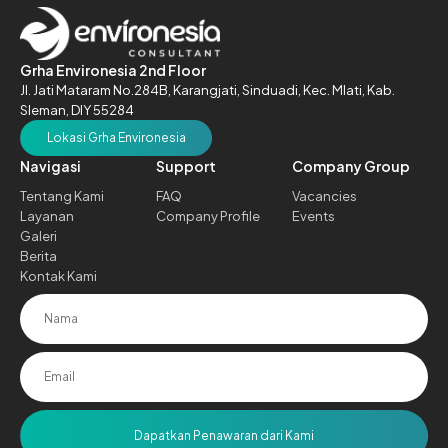
Grha Environesia 2nd Floor
Jl. Jati Mataram No.284B,
Karangjati, Sinduadi, Kec. Mlati,
Kab.
Sleman, DIY 55284
Lokasi Grha Environesia
Navigasi
Support
Company Group
Tentang Kami
FAQ
Vacancies
Layanan
Company Profile
Events
Galeri
Berita
Kontak Kami
Dapatkan Penawaran dari Kami